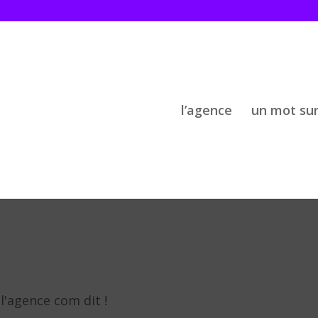
l’agence
un mot su
l'agence com dit !