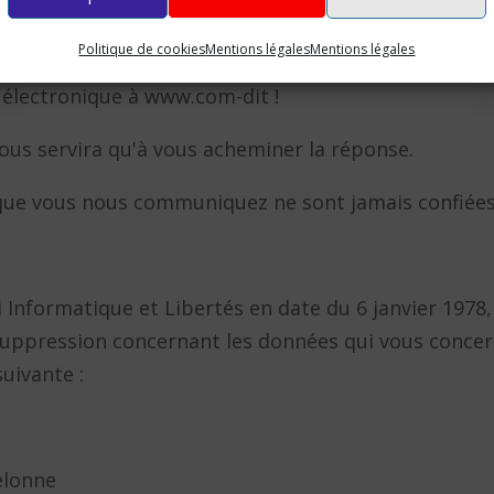
iquement utilisées pour vous envoyer des informatio
Politique de cookies
Mentions légales
Mentions légales
r électronique à www.com-dit !
nous servira qu'à vous acheminer la réponse.
 que vous nous communiquez ne sont jamais confiées 
loi Informatique et Libertés en date du 6 janvier 1978
e suppression concernant les données qui vous conce
suivante :
elonne