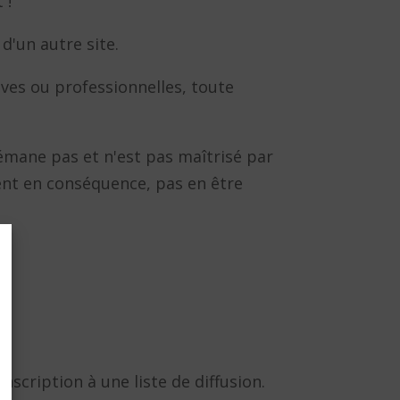
 !
d'un autre site.
tives ou professionnelles, toute
'émane pas et n'est pas maîtrisé par
vent en conséquence, pas en être
nscription à une liste de diffusion.