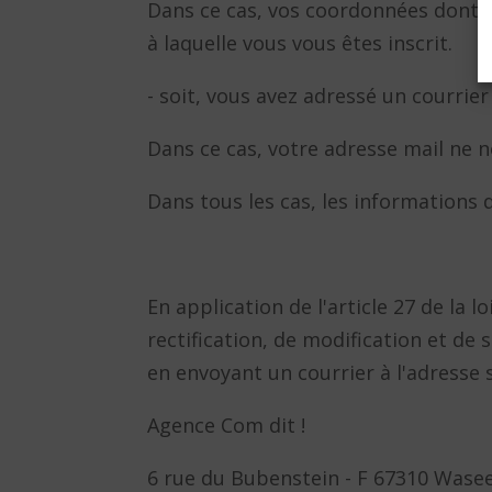
Dans ce cas, vos coordonnées dont un
à laquelle vous vous êtes inscrit.
- soit, vous avez adressé un courrie
Dans ce cas, votre adresse mail ne 
Dans tous les cas, les informations
En application de l'article 27 de la 
rectification, de modification et d
en envoyant un courrier à l'adresse 
Agence Com dit !
6 rue du Bubenstein - F 67310 Wase