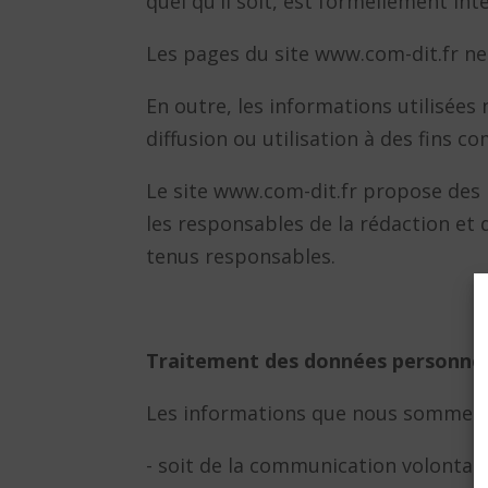
quel qu'il soit, est formellement int
Les pages du site www.com-dit.fr ne 
En outre, les informations utilisées 
diffusion ou utilisation à des fins c
Le site www.com-dit.fr propose des l
les responsables de la rédaction et 
tenus responsables.
Traitement des données personnel
Les informations que nous sommes a
- soit de la communication volontaire