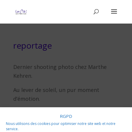
reportage
Dernier shooting photo chez Marthe
Kehren.
Au lever de soleil, un pur moment
d’émotion.
RGPD
Nous utilisons des cookies pour optimiser notre site web et notre
ADRESSE

service.